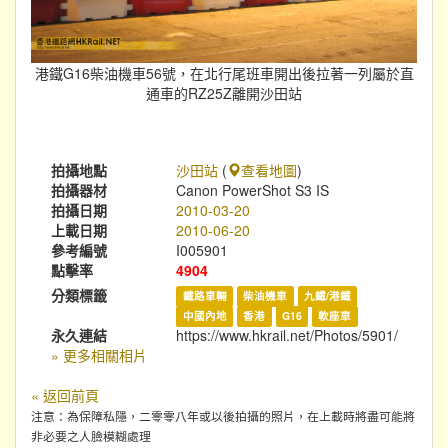
港鐵G16柴油機車56號，在北行尾班車開出後拉著一列屬於直
通車的RZ25Z離開沙田站
拍攝地點
沙田站
(
查看地圖
)
拍攝器材
Canon PowerShot S3 IS
拍攝日期
2010-03-20
上載日期
2010-06-20
參考編號
I005901
點擊率
4904
分類標籤
鐵路車輛
柴油機車
九鐵/港鐵
中國內地
香港
G16
軟座車
永久連結
https://www.hkrail.net/Photos/5901/
» 更多相關相片
« 返回前頁
注意：為保障私隱，二零零八年或以後拍攝的照片，在上載時將盡可能將
非必要之人臉模糊處理