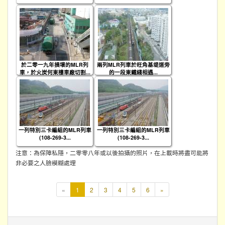
於二零一九年損壞的MLR列
兩列MLR列車於旺角基堤道旁
車，於火炭何東樓車廠切割...
的一段東鐵綫相遇...
一列特別三卡編組的MLR列車
一列特別三卡編組的MLR列車
(108-269-3...
(108-269-3...
注意：為保障私隱，二零零八年或以後拍攝的照片，在上載時將盡可能將
非必要之人臉模糊處理
本
«
1
2
3
4
5
6
»
頁