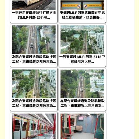
一列行走東鐵綫前往紅磡方向
東鐵綫MLR列車路線圖在屯馬
的MLR列車(E67)剛...
綫全線通車前，已更換好...
為配合東鐵綫過海段路軌接駁
一列東鐵綫 MLR 列車 E112 正
工程，東鐵綫暫以旺角東為...
駛經旺角大球...
為配合東鐵綫過海段路軌接駁
為配合東鐵綫過海段路軌接駁
工程，東鐵綫暫以旺角東為...
工程，東鐵綫暫以旺角東為...