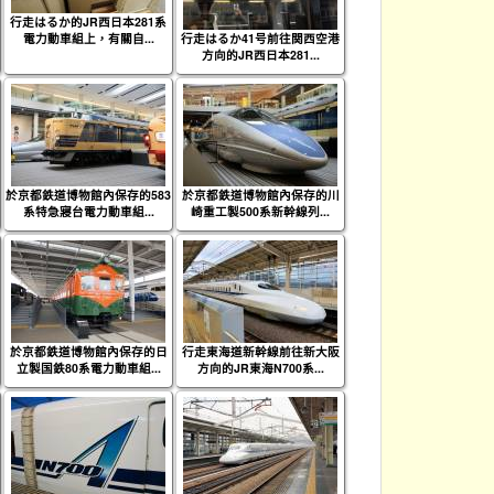
行走はるか的JR西日本281系
電力動車組上，有關自...
行走はるか41号前往関西空港
方向的JR西日本281...
於京都鉄道博物館內保存的583
於京都鉄道博物館內保存的川
系特急寢台電力動車組...
崎重工製500系新幹線列...
於京都鉄道博物館內保存的日
行走東海道新幹線前往新大阪
立製国鉄80系電力動車組...
方向的JR東海N700系...