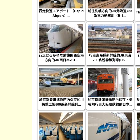
行走快速エアポート （Rapid
前往札幌方向的JR北海道733
Th
Airport）...
系電力動車組（B-1...
行走はるか41号前往関西空港
行走東海道新幹線的JR東海
方向的JR西日本281...
700系新幹線列車(C5...
於京都鉄道博物館內保存的川
於京都鉄道博物館內保存，退
於
崎重工製500系新幹線列...
役前行走大阪環狀線的日本...
役