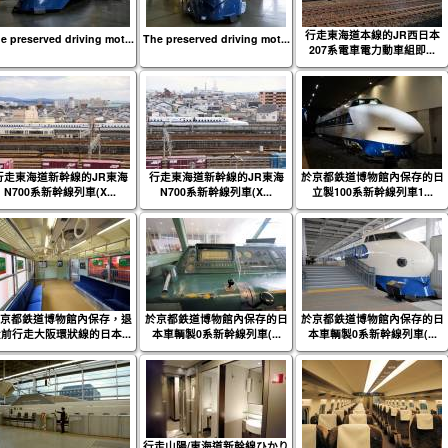
行走東海道本線的JR西日本
e preserved driving mot...
The preserved driving mot...
207系電車電力動車組即...
行走東海道新幹線的JR東海
行走東海道新幹線的JR東海
於京都鉄道博物館內保存的日
N700系新幹線列車(X...
N700系新幹線列車(X...
立製100系新幹線列車1...
京都鉄道博物館內保存，退
於京都鉄道博物館內保存的日
於京都鉄道博物館內保存的日
前行走大阪環狀線的日本...
本車輌製0系新幹線列車(...
本車輌製0系新幹線列車(...
行走山陽/東海道新幹線ひかり