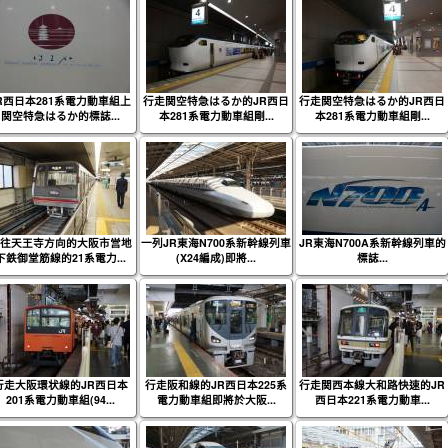
R西日本281系電力動車組上
行走関空特急はるか的JR西日
行走関空特急はるか的JR西日
関空特急はるか的標誌...
本281系電力動車組剛...
本281系電力動車組剛...
往天王寺方向的大阪市営地
一列JR東海N700系新幹線列車
JR東海N700A系新幹線列車的
下鉄御堂筋線的21系電力...
(X24編成)即將...
標誌...
行走大阪環状線的JR西日本
行走阪和線的JR西日本225系
行走関西本線大和路快速的JR
201系電力動車組(94...
電力動車組即將於大阪...
西日本221系電力動車...