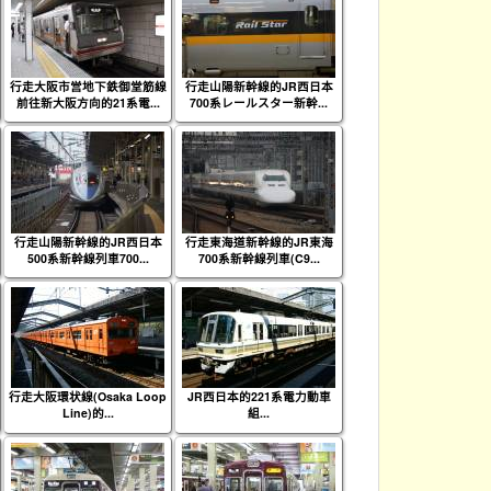
行走大阪市営地下鉄御堂筋線
行走山陽新幹線的JR西日本
前往新大阪方向的21系電...
700系レールスター新幹...
行走山陽新幹線的JR西日本
行走東海道新幹線的JR東海
500系新幹線列車700...
700系新幹線列車(C9...
行走大阪環状線(Osaka Loop
JR西日本的221系電力動車
Line)的...
組...