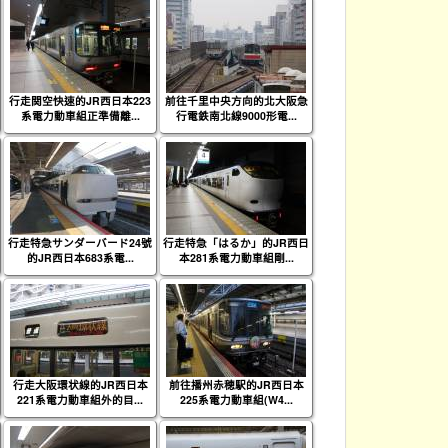
行走関空快速的JR西日本223
前往千里中央方向的北大阪急
系電力動車組正準備離...
行電鉄南北線9000形電...
行走特急サンダーバード24號
行走特急「はるか」的JR西日
的JR西日本683系電...
本281系電力動車組剛...
行走大阪環状線的JR西日本
前往播州赤穂駅的JR西日本
221系電力動車組外的目...
225系電力動車組(W4...