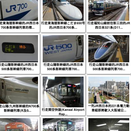
走東海道新幹線的JR西日本
行走東海道新幹線こだま650号
行走福知山線前往新三田的JR
700系新幹線列車的標...
的JR西日本700系...
西日本321系(D11...
行走山陽新幹線的JR西日本
行走山陽新幹線的JR西日本
行走山陽新幹線的JR西日本
500系新幹線列車700...
500系新幹線列車700...
500系新幹線列車700...
一列JR西日本的221系電力動
走山陽/九州新幹線的N700系
行走関空快速(Kansai Airport
車組即將駛入大阪城公...
新幹線列車(R及S...
Rap...