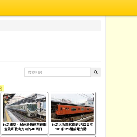
)
行走関空・紀州路快速前往関
行走大阪環狀線的JR西日本
空及和歌山方向的JR西日...
201系123編成電力動...