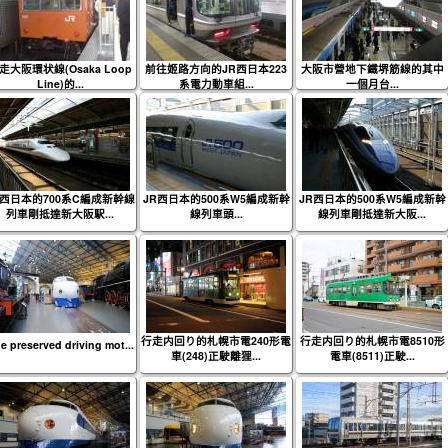
走大阪環状線(Osaka Loop
前往姬路方向的JR西日本223
大阪市營地下鐵堺筋線的其中
Line)的...
系電力動車組...
一個月台...
R西日本的700系C編成新幹線
JR西日本的500系W5編成新幹
JR西日本的500系W5編成新幹
列車剛抵達新大阪駅...
線列車頭...
線列車剛抵達新大阪...
行走内回り的札幌市電240形電
行走内回り的札幌市電8510形
e preserved driving mot...
車(248)正駛離狸...
電車(8511)正駛...