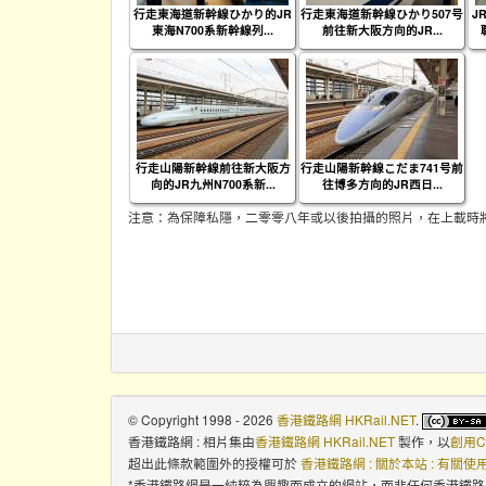
行走東海道新幹線ひかり的JR
行走東海道新幹線ひかり507号
J
東海N700系新幹線列...
前往新大阪方向的JR...
行走山陽新幹線前往新大阪方
行走山陽新幹線こだま741号前
向的JR九州N700系新...
往博多方向的JR西日...
注意：為保障私隱，二零零八年或以後拍攝的照片，在上載時
© Copyright 1998 - 2026
香港鐵路網 HKRail.NET
.
香港鐵路網 : 相片集
由
香港鐵路網 HKRail.NET
製作，以
創用C
超出此條款範圍外的授權可於
香港鐵路網 : 關於本站 : 有關
*香港鐵路網是一純粹為興趣而成立的網站，而非任何香港鐵