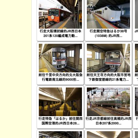
行走大阪環狀線的JR西日本
行走関空特急はるか38号
J
201系120編成電力動...
(1038M) 的JR西...
前往千里中央方向的北大阪急
前往天王寺方向的大阪市営地
前
行電鉄南北線的9000形...
下鉄御堂筋線的21系電力...
行走特急「はるか」前往関西
行走JR京都線前往高槻的JR西
国際空港的JR西日本28...
日本207系2000...