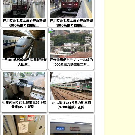
行走阪急宝塚本線的阪急電鐵
行走阪急宝塚本線的阪急電鐵
6000系電力動車組...
3000系電力動車組...
一列300系新幹線列車剛抵達新
行走沖縄都市モノレール線的
大阪駅...
1000型電力動車組正前...
行走内回り的札幌市電8510形
JR北海道731系電力動車組
電車(8511)駕駛...
（G-108編成）正抵...