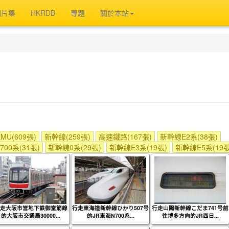
相片集
HKRDB
專題
關於本站
U(609張)
新幹線(259張)
高速鐵路(167張)
新幹線E2系(38張)
00系(31張)
新幹線0系(29張)
新幹線E3系(19張)
新幹線E5系(19張
走大阪市営地下鉄御堂筋線
行走東海道新幹線ひかり507号
行走山陽新幹線こだま741号前
的大阪市交通局30000...
的JR東海N700系...
往博多方向的JR西日...