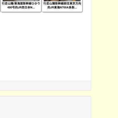
行走山陽/東海道新幹線ひかり
行走山陽新幹線前往東京方向
480号的JR西日本N...
的JR東海N700A系新...