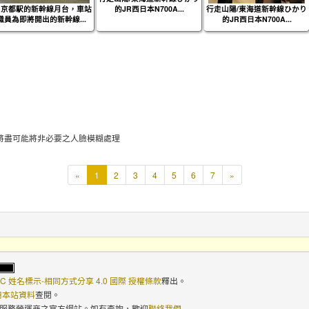
R京都駅的新幹線月台，車站
的JR西日本N700A...
行走山陽/東海道新幹線ひかり
職員為即將開出的新幹線...
的JR西日本N700A...
將盡可能將非必要之人臉模糊處理
本
«
1
2
3
4
5
6
7
»
頁
C 姓名標示-相同方式分享 4.0 國際 授權條款
釋出。
使用本站資料
查閱。
路服務營運商之官方網站。如有查詢，歡迎
聯絡我們