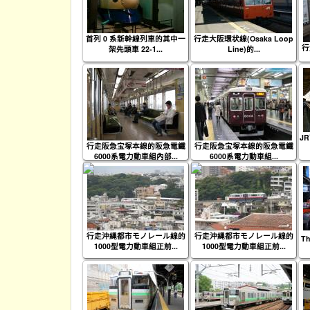
首列 0 系新幹線列車的其中一
行走大阪環状線(Osaka Loop
行
架先頭車 22-1...
Line)的...
J
行走阪急宝塚本線的阪急電鐵
行走阪急宝塚本線的阪急電鐵
6000系電力動車組內部...
6000系電力動車組...
行走沖縄都市モノレール線的
行走沖縄都市モノレール線的
Th
1000型電力動車組正前...
1000型電力動車組正前...