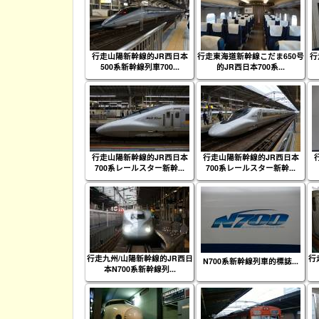
行走山陽新幹線的JR西日本
行走東海道新幹線こだま650号
行
500系新幹線列車700...
的JR西日本700系...
行走山陽新幹線的JR西日本
行走山陽新幹線的JR西日本
700系レールスター新幹...
700系レールスター新幹...
行走九州/山陽新幹線的JR西日
行
N700系新幹線列車的標誌...
本N700系新幹線列...