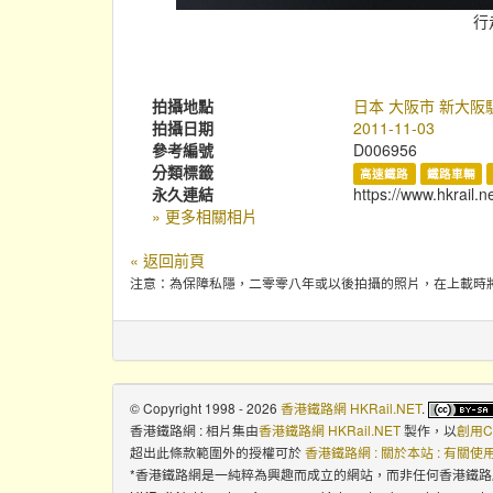
行
拍攝地點
日本 大阪市 新大阪
拍攝日期
2011-11-03
參考編號
D006956
分類標籤
高速鐵路
鐵路車輛
永久連結
https://www.hkrail.n
» 更多相關相片
« 返回前頁
注意：為保障私隱，二零零八年或以後拍攝的照片，在上載時
© Copyright 1998 - 2026
香港鐵路網 HKRail.NET
.
香港鐵路網 : 相片集
由
香港鐵路網 HKRail.NET
製作，以
創用C
超出此條款範圍外的授權可於
香港鐵路網 : 關於本站 : 有關
*香港鐵路網是一純粹為興趣而成立的網站，而非任何香港鐵