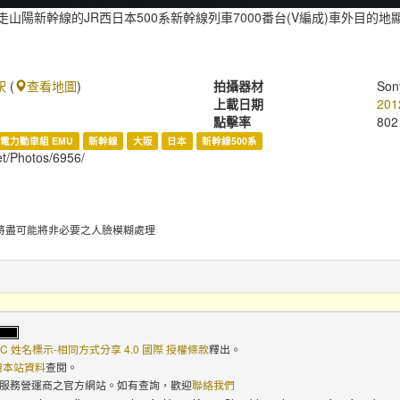
走山陽新幹線的JR西日本500系新幹線列車7000番台(V編成)車外目的地
駅
(
查看地圖
)
拍攝器材
Son
上載日期
201
點擊率
802
電力動車組 EMU
新幹線
大阪
日本
新幹線500系
et/Photos/6956/
將盡可能將非必要之人臉模糊處理
C 姓名標示-相同方式分享 4.0 國際 授權條款
釋出。
使用本站資料
查閱。
路服務營運商之官方網站。如有查詢，歡迎
聯絡我們