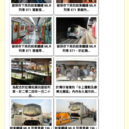
被保存下來的前東鐵綫 MLR
被保存下來的前東鐵綫 MLR
列車 E71 駕駛室...
列車 E71 車廂內...
被保存下來的前東鐵綫 MLR
被保存下來的前東鐵綫 MLR
列車 E71 普通等...
列車 E71，於紅磡...
為配合於紅磡站展出退役列
於灣仔海濱的「水上運動及康
車，於二零二四年一月二十
樂主題區」內作永久展示的...
日...
前東鐵綫 MLR 列車車廂 196，
前東鐵綫 MLR 列車車廂 196，