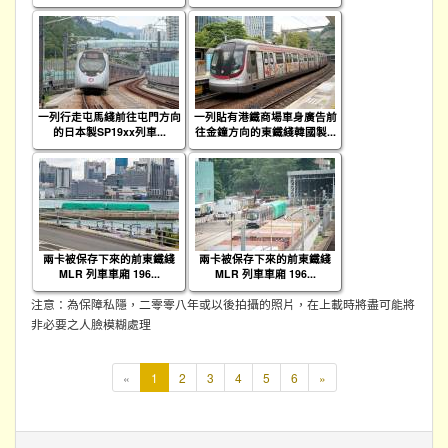
一列行走屯馬綫前往屯門方向
一列貼有港鐵商場車身廣告前
的日本製SP19xx列車...
往金鐘方向的東鐵綫韓國製...
兩卡被保存下來的前東鐵綫
兩卡被保存下來的前東鐵綫
MLR 列車車廂 196...
MLR 列車車廂 196...
注意：為保障私隱，二零零八年或以後拍攝的照片，在上載時將盡可能將
非必要之人臉模糊處理
本
«
1
2
3
4
5
6
»
頁