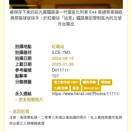
被保存下來的前九廣鐵路第一代電氣化列車 E44 普通等車廂經
典原裝球狀扶手，於紅磡站「站見」鐵路展前管制區內的五號
月台展出
拍攝地點
紅磡站
拍攝器材
ILCE-7M3
拍攝日期
2024-09-15
上載日期
2025-01-26
參考編號
D011711
點擊率
707
分類標籤
電力動車組 EMU
鐵路車輛
博物館
九鐵/港鐵
香港
MetroCam
永久連結
https://www.hkrail.net/Photos/11711/
» 更多相關相片
« 返回前頁
注意：為保障私隱，二零零八年或以後拍攝的照片，在上載時將盡可能將
非必要之人臉模糊處理