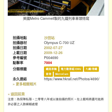
英國Metro Cammell製的九鐵列車車頭特寫
拍攝地點
沙田站
拍攝器材
Olympus C-700 UZ
拍攝日期
2002-07-27
上載日期
2009-12-26
參考編號
P004690
點擊率
7004
分類標籤
鐵路車輛
電力動車組 EMU
九鐵/港鐵
香港
MetroCam
永久連結
https://www.hkrail.net/Photos/4690/
» 更多相關相片
« 返回前頁
注意：為保障私隱，二零零八年或以後拍攝的照片，在上載時將盡可能將
非必要之人臉模糊處理