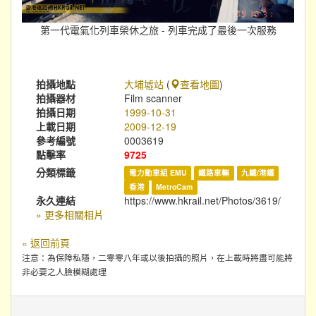
第一代電氣化列車榮休之旅 - 列車完成了最後一次服務
拍攝地點
大埔墟站
(
查看地圖
)
拍攝器材
Film scanner
拍攝日期
1999-10-31
上載日期
2009-12-19
參考編號
0003619
點擊率
9725
分類標籤
電力動車組 EMU
鐵路車輛
九鐵/港鐵
香港
MetroCam
永久連結
https://www.hkrail.net/Photos/3619/
» 更多相關相片
« 返回前頁
注意：為保障私隱，二零零八年或以後拍攝的照片，在上載時將盡可能將
非必要之人臉模糊處理