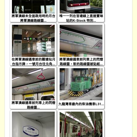
將軍澳線未全面啟用時的月台
唯一一列在官塘線上直達寶琳
將軍澳線路線圖...
站的K-Stock 特別...
在將軍澳線通車前的觀塘站月
將軍澳線通車前列車上的閃燈
台指示牌，一號月台往北角...
路線圖，新的路線圖被貼紙...
將軍澳線通車前列車上的閃燈
九龍灣車廠內的柴油機車L31...
路線圖...