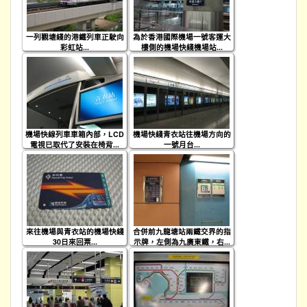
一列觀塘綫的港鐵列車正駛向
為於香港國際機場一號客運大
彩虹站...
樓側的機場快綫機場站...
機場快線列車車箱內部，LCD
機場快綫青衣站往機場方向的
電視已取代了安裝在椅背...
一號月台...
來往機場與青衣站的機場快綫
合併前九龍塘站兩鐵交界的指
30日來回票...
示牌，左側為九廣東鐵，右...