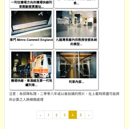
一列往機場方向的機場快線列
車...
車剛駛經奧運站...
車門 Metro-Cammell England
九龍灣車廠內供教授信號系統
...
的模型...
機場快線，東涌線及第一代地
列車內部...
鐵列車...
注意：為保障私隱，二零零八年或以後拍攝的照片，在上載時將盡可能將
非必要之人臉模糊處理
本
«
1
2
3
4
5
»
頁