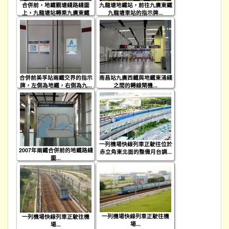
合併前，地鐵觀塘綫路綫圖
九龍塘地鐵站，前往九廣東鐵
上，九龍塘站轉乘九廣東鐵
九龍塘車站的指示牌...
標...
合併前美孚站兩鐵交界的指示
南昌站九廣西鐵與地鐵東涌綫
牌，左側為地鐵，右側為九...
之間的轉線閘機...
一列機場快線列車正駛往位於
2007年兩鐵合併前的地鐵路綫
赤立角東北面的整備月台調...
圖...
一列機場快線列車正駛往機
一列機場快線列車正駛往機
場...
場...