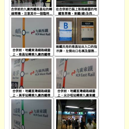
合併前的九廣西鐵南昌站的轉
在合併前已裝上新路線圖的地
線閘機，注意其中一個臨時...
鐵售票機，東鐵(綫)及西...
兩鐵共用的南昌站出入口的指
合併前，地鐵東涌綫路綫圖
示牌，左側出口名稱及服務...
上，南昌站轉乘九廣西鐵標
示...
合併前，地鐵荃灣綫路綫圖
合併前，地鐵荃灣綫路綫圖
上，美孚站轉乘九廣西鐵標
上，尖沙咀站轉乘九廣東鐵
示...
標...