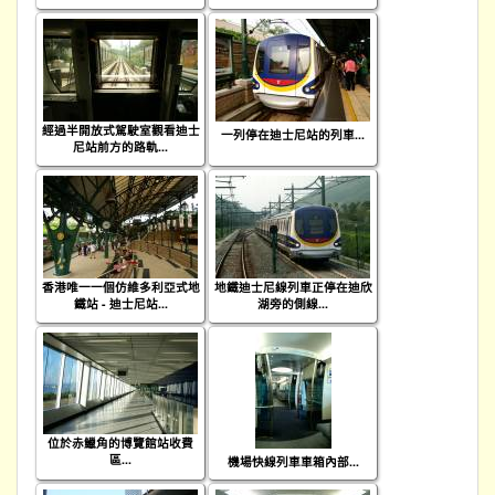
經過半開放式駕駛室觀看迪士
一列停在迪士尼站的列車...
尼站前方的路軌...
香港唯一一個仿維多利亞式地
地鐵迪士尼線列車正停在迪欣
鐵站 - 迪士尼站...
湖旁的側線...
位於赤鱲角的博覽館站收費
區...
機場快線列車車箱內部...