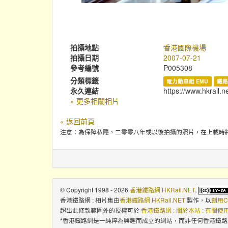
拍攝地點
香港國際機場
拍攝日期
2007-07-21
參考編號
P005308
分類標籤
電力動車組 EMU
鐵路
永久連結
https://www.hkrail.n
» 更多相關相片
« 返回前頁
注意：為保障私隱，二零零八年或以後拍攝的照片，在上載時
© Copyright 1998 - 2026
香港鐵路網 HKRail.NET
.
香港鐵路網 : 相片集
由
香港鐵路網 HKRail.NET
製作，以
創用C
超出此條款範圍外的授權可於
香港鐵路網 : 關於本站 : 有關
*香港鐵路網是一純粹為興趣而成立的網站，而非任何香港鐵