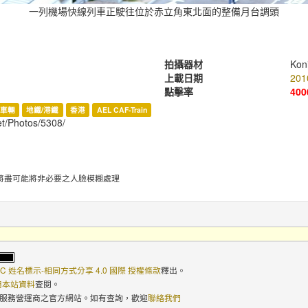
一列機場快線列車正駛往位於赤立角東北面的整備月台調頭
拍攝器材
Kon
上載日期
201
點擊率
400
車輛
地鐵/港鐵
香港
AEL CAF-Train
et/Photos/5308/
將盡可能將非必要之人臉模糊處理
C 姓名標示-相同方式分享 4.0 國際 授權條款
釋出。
使用本站資料
查閱。
路服務營運商之官方網站。如有查詢，歡迎
聯絡我們