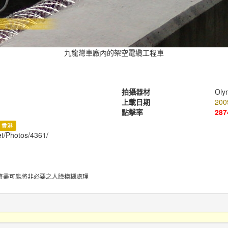
九龍灣車廠內的架空電纜工程車
拍攝器材
Oly
上載日期
200
點擊率
287
香港
et/Photos/4361/
將盡可能將非必要之人臉模糊處理