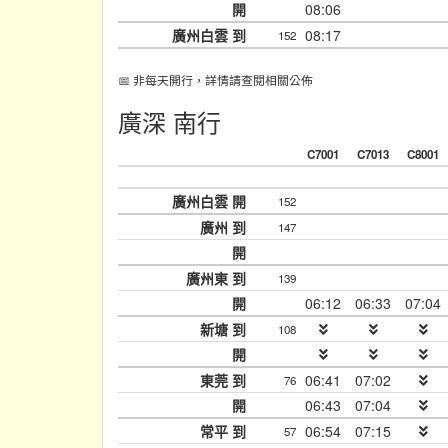
開
08:06
廣州白雲 到
08:17
152
📅 非每天開行，詳情請查閱相關公佈
廣深 南行
C7001
C7013
C8001
廣州白雲 開
152
廣州 到
147
開
廣州東 到
139
開
06:12
06:33
07:04
新塘 到
108
開
東莞 到
06:41
07:02
76
開
06:43
07:04
常平 到
06:54
07:15
57