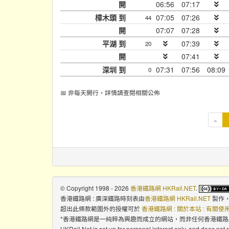
開
06:56
07:17
樟木頭 到
07:05
07:26
44
開
07:07
07:28
平湖 到
07:39
20
開
07:41
深圳 到
07:31
07:56
08:09
0
📅 非每天開行，詳情請查閱相關公佈
«
© Copyright 1998 - 2026
香港鐵路網 HKRail.NET
.
香港鐵路網 : 廣深鐵路時刻表
由
香港鐵路網 HKRail.NET
製作
超出此條款範圍外的授權可於
香港鐵路網 : 關於本站 : 有關
*香港鐵路網是一純粹為興趣而成立的網站，而非任何香港鐵
HKRail.Net is set up for personal interest only, and does not