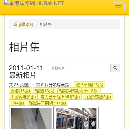
Toggl
navig
香港鐵路網
相片集
相片集
2011-01-11
最新相片
共 26 張照片，首 9 個分類標籤為：
鐵路車輛(23張)
香港(18張)
輕鐵(13張)
輕鐵第四期列車(12張)
中國內地(9張)
電力動車組 EMU(7張)
九鐵/港鐵(5張)
ktt(4張)
輕鐵第二期列車(1張)