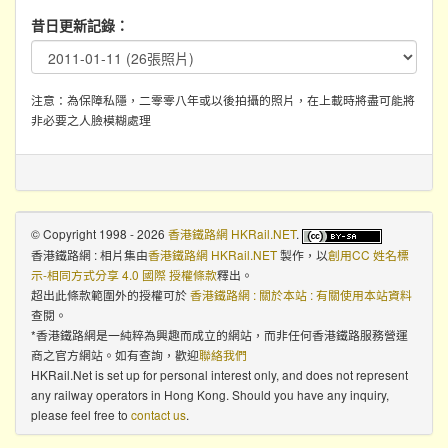
昔日更新記錄：
注意：為保障私隱，二零零八年或以後拍攝的照片，在上載時將盡可能將
非必要之人臉模糊處理
© Copyright 1998 - 2026
香港鐵路網 HKRail.NET
.
香港鐵路網 : 相片集
由
香港鐵路網 HKRail.NET
製作，以
創用CC 姓名標
示-相同方式分享 4.0 國際 授權條款
釋出。
超出此條款範圍外的授權可於
香港鐵路網 : 關於本站 : 有關使用本站資料
查閱。
*香港鐵路網是一純粹為興趣而成立的網站，而非任何香港鐵路服務營運
商之官方網站。如有查詢，歡迎
聯絡我們
HKRail.Net is set up for personal interest only, and does not represent
any railway operators in Hong Kong. Should you have any inquiry,
please feel free to
contact us
.