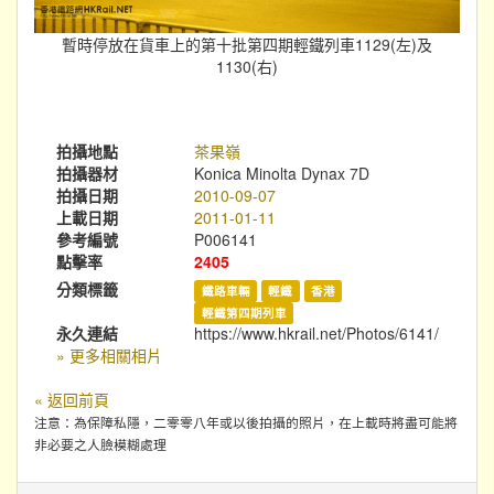
暫時停放在貨車上的第十批第四期輕鐵列車1129(左)及
1130(右)
拍攝地點
茶果嶺
拍攝器材
Konica Minolta Dynax 7D
拍攝日期
2010-09-07
上載日期
2011-01-11
參考編號
P006141
點擊率
2405
分類標籤
鐵路車輛
輕鐵
香港
輕鐵第四期列車
永久連結
https://www.hkrail.net/Photos/6141/
» 更多相關相片
« 返回前頁
注意：為保障私隱，二零零八年或以後拍攝的照片，在上載時將盡可能將
非必要之人臉模糊處理