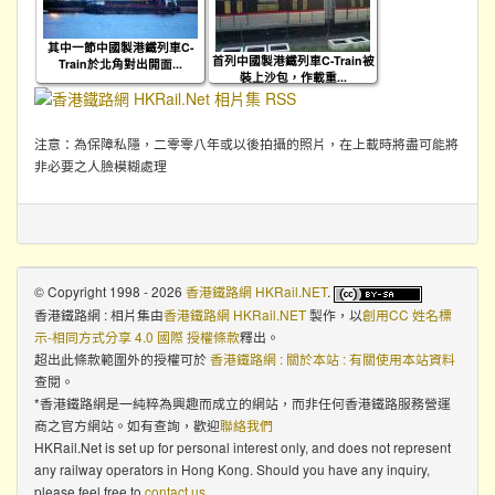
其中一節中國製港鐵列車C-
首列中國製港鐵列車C-Train被
Train於北角對出開面...
裝上沙包，作載重...
注意：為保障私隱，二零零八年或以後拍攝的照片，在上載時將盡可能將
非必要之人臉模糊處理
© Copyright 1998 - 2026
香港鐵路網 HKRail.NET
.
香港鐵路網 : 相片集
由
香港鐵路網 HKRail.NET
製作，以
創用CC 姓名標
示-相同方式分享 4.0 國際 授權條款
釋出。
超出此條款範圍外的授權可於
香港鐵路網 : 關於本站 : 有關使用本站資料
查閱。
*香港鐵路網是一純粹為興趣而成立的網站，而非任何香港鐵路服務營運
商之官方網站。如有查詢，歡迎
聯絡我們
HKRail.Net is set up for personal interest only, and does not represent
any railway operators in Hong Kong. Should you have any inquiry,
please feel free to
contact us
.