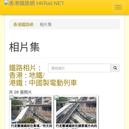
Toggl
navig
香港鐵路網
相片集
相片集
鐵路相片
:
香港
:
地鐵/
港鐵
:
中國製電動列車
共 28 張照片
行走觀塘綫前往黃埔／何文田
行走觀塘綫前往調景嶺方向的