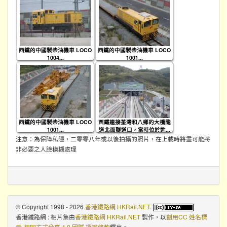
西鐵的中國製柴油機車 LOCO
西鐵的中國製柴油機車 LOCO
1004...
1001...
西鐵的中國製柴油機車 LOCO
西鐵連接荃灣和八鄉的大欖隧
1001...
道北面隧道口，當時位於進...
注意：為保障私隱，二零零八年或以後拍攝的照片，在上載時將盡可能將
非必要之人臉模糊處理
© Copyright 1998 - 2026
香港鐵路網 HKRail.NET
.
香港鐵路網 : 相片集
由
香港鐵路網 HKRail.NET
製作，以
創用CC 姓名標
示-相同方式分享 4.0 國際 授權條款
釋出。