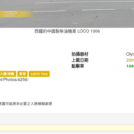
西鐵的中國製柴油機車 LOCO 1006
拍攝器材
Oly
上載日期
200
點擊率
144
九鐵/港鐵
香港
LOCO 10xx
et/Photos/4256/
將盡可能將非必要之人臉模糊處理