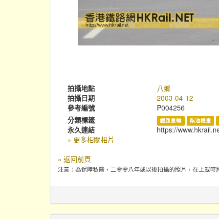
拍攝地點
八鄉
拍攝日期
2003-04-12
參考編號
P004256
分類標籤
鐵路車輛
柴油機車
永久連結
https://www.hkrail.n
» 更多相關相片
« 返回前頁
注意：為保障私隱，二零零八年或以後拍攝的照片，在上載時