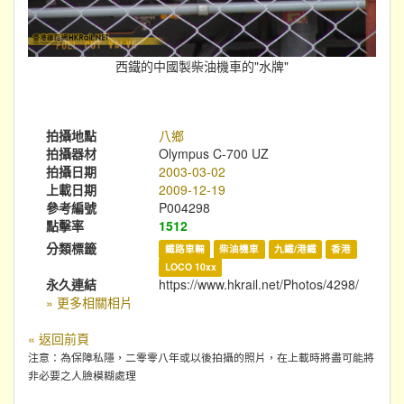
西鐵的中國製柴油機車的"水牌"
拍攝地點
八鄉
拍攝器材
Olympus C-700 UZ
拍攝日期
2003-03-02
上載日期
2009-12-19
參考編號
P004298
點擊率
1512
分類標籤
鐵路車輛
柴油機車
九鐵/港鐵
香港
LOCO 10xx
永久連結
https://www.hkrail.net/Photos/4298/
» 更多相關相片
« 返回前頁
注意：為保障私隱，二零零八年或以後拍攝的照片，在上載時將盡可能將
非必要之人臉模糊處理