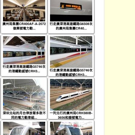
廣州局集團CR400AF-A-2072
行走廣深港高速鐵路G6508次
復興號電力動...
的廣州局集團CR40...
行走廣深港高速鐵路G5746次
行走廣深港高速鐵路G5746次
的港鐵動感號CRH3...
的港鐵動感號CRH3...
深圳北站的月台停放著多款不
一列北行的廣州局CRH380B-
同的電力動車組...
3656和諧號電力...