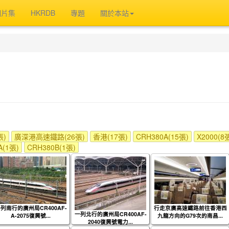
相片集
HKRDB
專題
關於本站
張)
廣深港高速鐵路(26張)
香港(17張)
CRH380A(15張)
X2000(8
A(1張)
CRH380B(1張)
列南行的廣州局CR400AF-
行走京廣高速鐵路前往香港西
一列北行的廣州局CR400AF-
A-2075復興號...
九龍方向的G79次的南昌...
2040復興號電力...