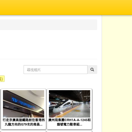
張)
行走京廣高速鐵路前往香港西
廣州局集團CRH1A-A-1245和
九龍方向的G79次的南昌...
諧號電力動車組...