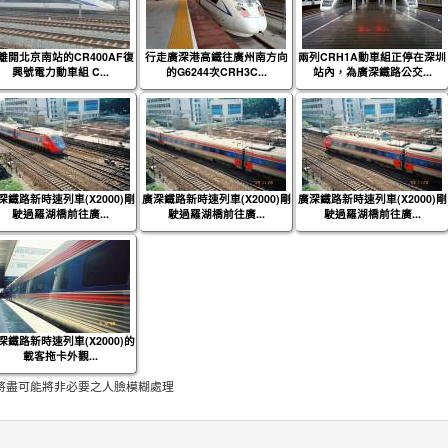
離開北京南站的CR400AF復
行走廣深港高鐵往廣州南方向
兩列CRH1A動車組正停在深圳
興號電力動車組 C...
的G6244次CRH3C...
站內，為廣深鐵路公交...
深鐵路新時速列車(X2000)剛
廣深鐵路新時速列車(X2000)剛
廣深鐵路新時速列車(X2000)剛
駛過羅湖橋前往廣...
駛過羅湖橋前往廣...
駛過羅湖橋前往廣...
深鐵路新時速列車(X2000)的
載客拖卡外觀...
將盡可能將非必要之人臉模糊處理