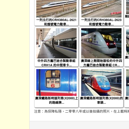
剛
一列北行的CRH380AL-2621
一列北行的CRH380AL-2623
和諧號電力動車...
和諧號電力動車...
廣
中外四方龐巴迪合製動車組
廣深線上剛開始服役的中外四
CRH1A 的中間車卡...
方龐巴迪合製動車組 CR...
廣深鐵路新時速列車(X2000)上
廣深鐵路新時速列車(X2000)的
廣
的路線牌...
車頭...
注意：為保障私隱，二零零八年或以後拍攝的照片，在上載時