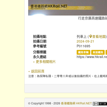
行走京廣高速鐵路前
拍攝地點
列車上 (
查看地圖
)
拍攝日期
2024-09-21
參考編號
P011695
分類標籤
鐵路車輛
高速鐵路
永久連結
https://www.hkrail.
» 更多相關相片
« 返回前頁
注意：為保障私隱，二零零八年或以後拍攝的照片，在上載時
© Copyright 1998 - 2026
香港鐵路網 HKRail.NET
.