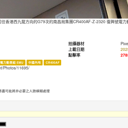
往香港西九龍方向的G79次的南昌局集團CR400AF-Z-2320 復興號電
拍攝器材
Pixe
上載日期
202
點擊率
278
電力動車組 EMU
中國內地
CR400AF
net/Photos/11695/
將盡可能將非必要之人臉模糊處理