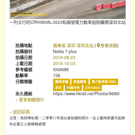
一列北行的CRH380AL-2623和諧號電力動車組剛離開深圳北站
拍攝地點
廣東省 深圳 深圳北站
(
查看地圖
)
拍攝器材
Nokia 7 plus
拍攝日期
2018-08-23
上載日期
2018-10-03
參考編號
I009688
點擊率
738
分類標籤
鐵路車輛
高速鐵路
電力動車組 EMU
深圳
中國內地
CRH380A
永久連結
https://www.hkrail.net/Photos/9688/
» 更多相關相片
« 返回前頁
注意：為保障私隱，二零零八年或以後拍攝的照片，在上載時將盡可能將
非必要之人臉模糊處理