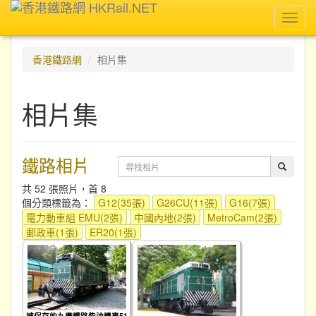
Toggl
navig
香港鐵路網
相片集
相片集
鐵路相片
共 52 張照片，首 8
個分類標籤為：
G12(35張)
G26CU(11張)
G16(7張)
電力動車組 EMU(2張)
中國內地(2張)
MetroCam(2張)
郵政車(1張)
ER20(1張)
被保存的九廣鐵路柴油機車51