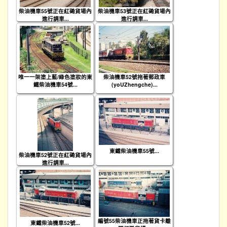
柴油機車55號正在紅磡貨場內
柴油機車53號正在紅磡貨場內
進行調車...
進行調車...
唯一一架塗上藍/綠色塗妝的東
柴油機車52號拖著郵政車
鐵柴油機車54號...
(yoUZhengche)...
東鐵柴油機車55號...
柴油機車52號正在紅磡貨場內
進行調車...
編號55柴油機車正拖著貨卡離
東鐵柴油機車52號...