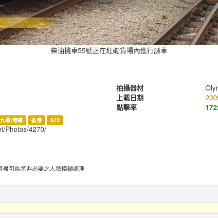
柴油機車55號正在紅磡貨場內進行調車
拍攝器材
Oly
上載日期
200
點擊率
172
九鐵/港鐵
香港
G12
et/Photos/4270/
將盡可能將非必要之人臉模糊處理