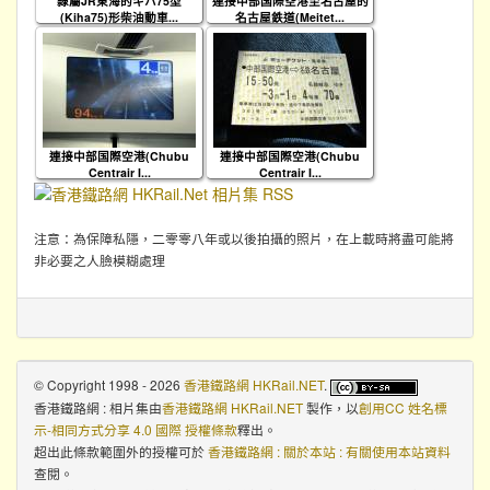
隸屬JR東海的キハ75型
連接中部国際空港至名古屋的
(Kiha75)形柴油動車...
名古屋鉄道(Meitet...
連接中部国際空港(Chubu
連接中部国際空港(Chubu
Centrair I...
Centrair I...
注意：為保障私隱，二零零八年或以後拍攝的照片，在上載時將盡可能將
非必要之人臉模糊處理
© Copyright 1998 - 2026
香港鐵路網 HKRail.NET
.
香港鐵路網 : 相片集
由
香港鐵路網 HKRail.NET
製作，以
創用CC 姓名標
示-相同方式分享 4.0 國際 授權條款
釋出。
超出此條款範圍外的授權可於
香港鐵路網 : 關於本站 : 有關使用本站資料
查閱。