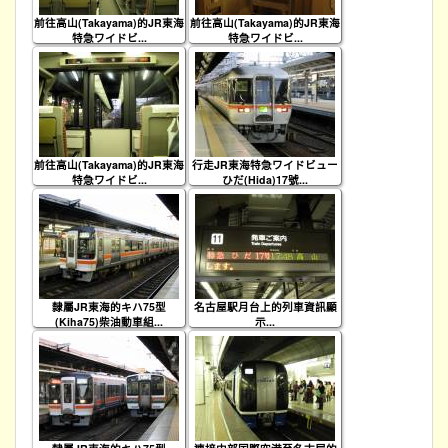
前往高山(Takayama)的JR東海
前往高山(Takayama)的JR東海
特急ワイドビ...
特急ワイドビ...
前往高山(Takayama)的JR東海
行走JR東海特急ワイドビュー
特急ワイドビ...
ひだ(Hida)17號...
隸屬JR東海的キハ75型
名古屋駅月台上的列車資訊顯
(Kiha75)柴油動車組...
示...