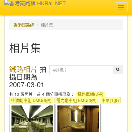
Toggl
navig
香港鐵路網
相片集
相片集
鐵路相片
拍
攝日期為
2007-03-01
共 10 張照片，首 4 個分類標籤為：
鐵路車輛(8張)
柴油動車組 DMU(6張)
電力動車組 EMU(3張)
車票(1張)