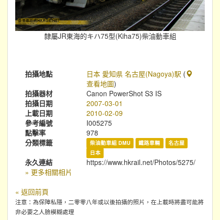
隸屬JR東海的キハ75型(Kiha75)柴油動車組
拍攝地點
日本 愛知県 名古屋(Nagoya)駅
(
查看地圖
)
拍攝器材
Canon PowerShot S3 IS
拍攝日期
2007-03-01
上載日期
2010-02-09
參考編號
I005275
點擊率
978
分類標籤
柴油動車組 DMU
鐵路車輛
名古屋
日本
永久連結
https://www.hkrail.net/Photos/5275/
» 更多相關相片
« 返回前頁
注意：為保障私隱，二零零八年或以後拍攝的照片，在上載時將盡可能將
非必要之人臉模糊處理