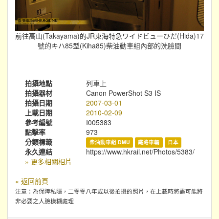
前往高山(Takayama)的JR東海特急ワイドビューひだ(Hida)17
號的キハ85型(Kiha85)柴油動車組內部的洗臉間
拍攝地點
列車上
拍攝器材
Canon PowerShot S3 IS
拍攝日期
2007-03-01
上載日期
2010-02-09
參考編號
I005383
點擊率
973
分類標籤
柴油動車組 DMU
鐵路車輛
日本
永久連結
https://www.hkrail.net/Photos/5383/
» 更多相關相片
« 返回前頁
注意：為保障私隱，二零零八年或以後拍攝的照片，在上載時將盡可能將
非必要之人臉模糊處理