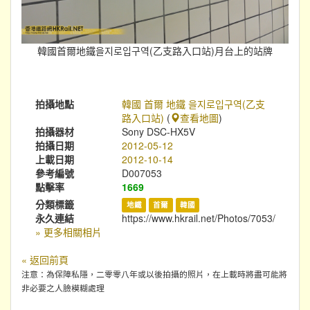
韓國首爾地鐵을지로입구역(乙支路入口站)月台上的站牌
拍攝地點
韓國 首爾 地鐵 을지로입구역(乙支
路入口站)
(
查看地圖
)
拍攝器材
Sony DSC-HX5V
拍攝日期
2012-05-12
上載日期
2012-10-14
參考編號
D007053
點擊率
1669
分類標籤
地鐵
首爾
韓國
永久連結
https://www.hkrail.net/Photos/7053/
» 更多相關相片
« 返回前頁
注意：為保障私隱，二零零八年或以後拍攝的照片，在上載時將盡可能將
非必要之人臉模糊處理