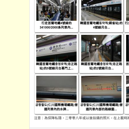
行走首爾地鐵4號線的
韓國首爾地鐵동작역(銅雀站)的
行
341000/2000系列車內...
4號線月台...
韓國首爾地鐵충정로역(忠正路
韓國首爾地鐵충정로역(忠正路
首
站)的5號線月台幕門上...
站)的2號線月台...
공항철도(仁川國際機場鐵路)普
공항철도(仁川國際機場鐵路)普
공
通列車內的水牌...
通列車內部的路線圖...
注意：為保障私隱，二零零八年或以後拍攝的照片，在上載時