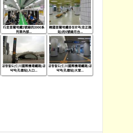
行走首爾地鐵2號線的2000系
韓國首爾地鐵충정로역(忠正路
列車內部...
站)的5號線月台...
공항철도(仁川國際機場鐵路)공
공항철도(仁川國際機場鐵路)공
덕역(孔德站)入口...
덕역(孔德站)大堂...