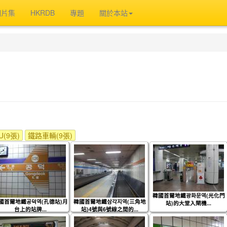
相片集
HKRDB
專題
關於本站
(9張)
鐵路車輛(9張)
韓國首爾地鐵광화문역(光化門
國首爾地鐵공덕역(孔德站)月
韓國首爾地鐵삼각지역(三角地
站)的大堂入閘機...
台上的站牌...
站)4號與6號線之間的...