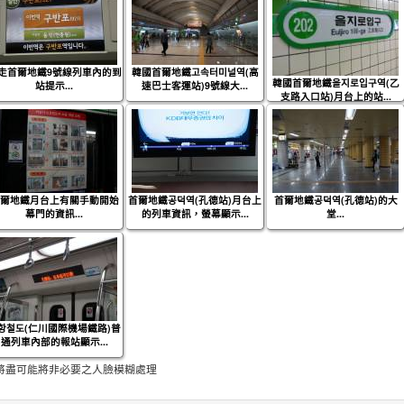
走首爾地鐵9號線列車內的到
韓國首爾地鐵고속터미널역(高
韓國首爾地鐵을지로입구역(乙
站提示...
速巴士客運站)9號線大...
支路入口站)月台上的站...
爾地鐵月台上有關手動開始
首爾地鐵공덕역(孔德站)月台上
首爾地鐵공덕역(孔德站)的大
幕門的資訊...
的列車資訊，螢幕顯示...
堂...
항철도(仁川國際機場鐵路)普
通列車內部的報站顯示...
將盡可能將非必要之人臉模糊處理