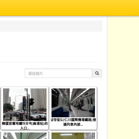
공항철도(仁川國際機場鐵路)普
韓國首爾地鐵마포역(麻浦站)的
通列車內部...
入口...