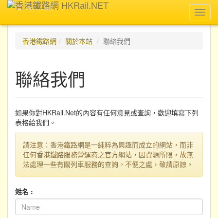
Toggl
navig
香港鐵路網
關於本站
聯絡我們
聯絡我們
如果你對HKRail.Net的內容有任何意見或查詢，歡迎填寫下列
表格給我們。
請注意：香港鐵路網是一純粹為興趣而成立的網站，而非
任何香港鐵路服務營運商之官方網站，因資源所限，故無
法處理一些有關列車服務的查詢。不便之處，敬請原諒。
姓名 :