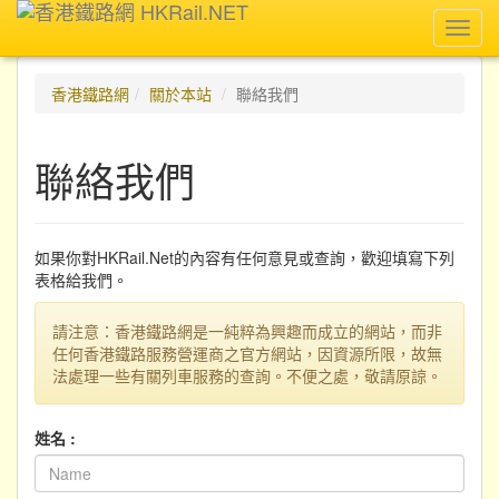
Toggl
navig
香港鐵路網
關於本站
聯絡我們
聯絡我們
如果你對HKRail.Net的內容有任何意見或查詢，歡迎填寫下列
表格給我們。
請注意：香港鐵路網是一純粹為興趣而成立的網站，而非
任何香港鐵路服務營運商之官方網站，因資源所限，故無
法處理一些有關列車服務的查詢。不便之處，敬請原諒。
姓名 :