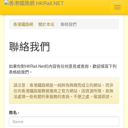
Toggl
navig
香港鐵路網
關於本站
聯絡我們
聯絡我們
如果你對HKRail.Net的內容有任何意見或查詢，歡迎填寫下列
表格給我們。
請注意：香港鐵路網是一純粹為興趣而成立的網站，而非
任何香港鐵路服務營運商之官方網站，因資源所限，故無
法處理一些有關列車服務的查詢。不便之處，敬請原諒。
姓名 :