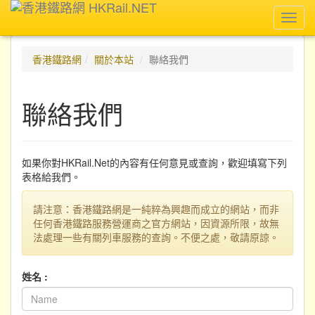
Toggl
navig
香港鐵路網
關於本站
聯絡我們
聯絡我們
如果你對HKRail.Net的內容有任何意見或查詢，歡迎填寫下列
表格給我們。
請注意：香港鐵路網是一純粹為興趣而成立的網站，而非
任何香港鐵路服務營運商之官方網站，因資源所限，故無
法處理一些有關列車服務的查詢。不便之處，敬請原諒。
姓名 :