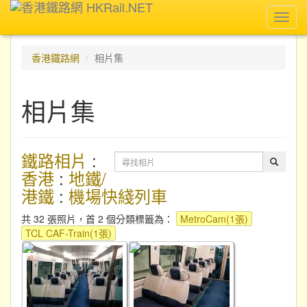
Toggl
navig
香港鐵路網
相片集
相片集
鐵路相片
:
香港
:
地鐵/
港鐵
:
機場快綫列車
共 32 張照片，首 2 個分類標籤為：
MetroCam(1張)
TCL CAF-Train(1張)