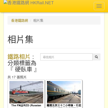
Toggl
navig
香港鐵路網
相片集
相片集
鐵路相片
:
分類標籤為
『 硬臥車 』
共 17 張照片
The РЖД/RZD (Russian
離開北京三十二小時後，行走