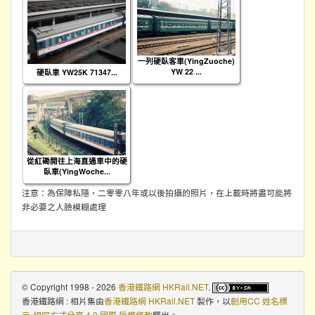
一列硬臥客車(YingZuoche)
YW 22 ...
硬臥車 YW25K 71347...
從紅磡開往上海直通車中的硬
臥車(YingWoche...
注意：為保障私隱，二零零八年或以後拍攝的照片，在上載時將盡可能將
非必要之人臉模糊處理
© Copyright 1998 - 2026
香港鐵路網 HKRail.NET
.
香港鐵路網 : 相片集
由
香港鐵路網 HKRail.NET
製作，以
創用CC 姓名標
示-相同方式分享 4.0 國際 授權條款
釋出。