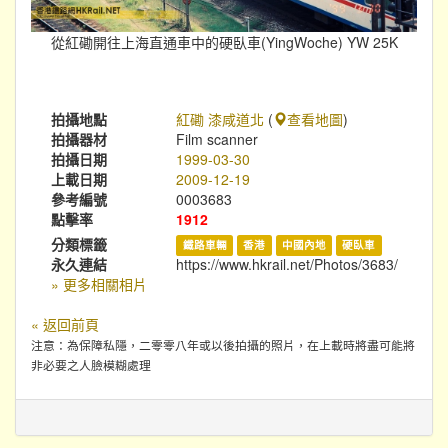
從紅磡開往上海直通車中的硬臥車(YingWoche) YW 25K
拍攝地點
紅磡 漆咸道北
(
查看地圖
)
拍攝器材
Film scanner
拍攝日期
1999-03-30
上載日期
2009-12-19
參考編號
0003683
點擊率
1912
分類標籤
鐵路車輛
香港
中國內地
硬臥車
永久連結
https://www.hkrail.net/Photos/3683/
» 更多相關相片
« 返回前頁
注意：為保障私隱，二零零八年或以後拍攝的照片，在上載時將盡可能將
非必要之人臉模糊處理