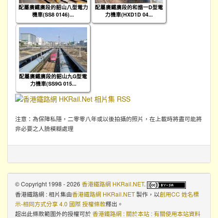
配屬廣鐵廣段的韶山八型電力
配屬廣鐵廣段的和諧一D型電
機車(SS8 0146)...
力機車(HXD1D 04...
配屬廣鐵廣段的韶山九G型電
力機車(SS9G 015...
注意：為保障私隱，二零零八年或以後拍攝的照片，在上載時將盡可能將
非必要之人臉模糊處理
© Copyright 1998 - 2026
香港鐵路網 HKRail.NET
.
香港鐵路網 : 相片集
由
香港鐵路網 HKRail.NET
製作，以
創用CC 姓名標
示-相同方式分享 4.0 國際 授權條款
釋出。
超出此條款範圍外的授權可於
香港鐵路網 : 關於本站 : 有關使用本站資料