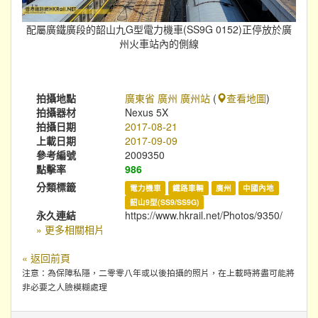
配屬廣鐵廣段的韶山九G型電力機車(SS9G 0152)正停放於廣
州火車站內的側線
拍攝地點
廣東省 廣州 廣州站
(
查看地圖
)
拍攝器材
Nexus 5X
拍攝日期
2017-08-21
上載日期
2017-09-09
參考編號
2009350
點擊率
986
分類標籤
電力機車
鐵路車輛
廣州
中國內地
韶山9型(SS9/SS9G)
永久連結
https://www.hkrail.net/Photos/9350/
» 更多相關相片
« 返回前頁
注意：為保障私隱，二零零八年或以後拍攝的照片，在上載時將盡可能將
非必要之人臉模糊處理