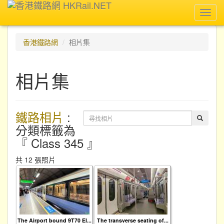
Toggl
navig
香港鐵路網
相片集
相片集
鐵路相片
:
分類標籤為
『 Class 345 』
共 12 張照片
The Airport bound 9T70 El...
The transverse seating of...