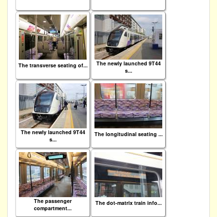
The newly launched 9T44
The transverse seating of...
s...
The newly launched 9T44
The longitudinal seating ...
s...
The passenger
The dot-matrix train info...
compartment...