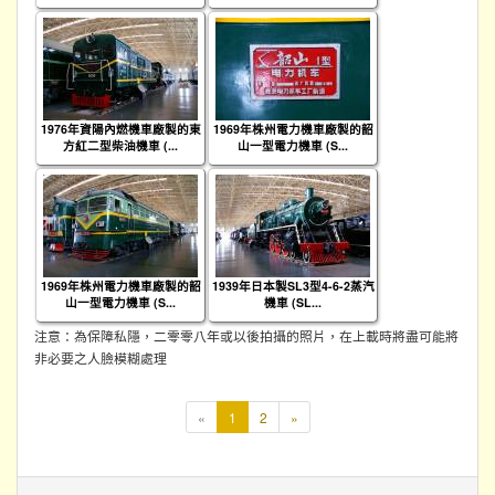
1976年資陽內燃機車廠製的東
1969年株州電力機車廠製的韶
方紅二型柴油機車 (...
山一型電力機車 (S...
1969年株州電力機車廠製的韶
1939年日本製SL3型4-6-2蒸汽
山一型電力機車 (S...
機車 (SL...
注意：為保障私隱，二零零八年或以後拍攝的照片，在上載時將盡可能將
非必要之人臉模糊處理
本
«
1
2
»
頁