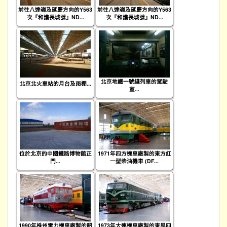
前往八達嶺及延慶方向的Y563
前往八達嶺及延慶方向的Y563
次『和諧長城號』ND...
次『和諧長城號』ND...
北京地鐵一號綫列車的駕駛
北京北火車站的月台及雨棚...
室...
位於北京的中國鐵路博物館正
1971年四方機車廠製的東方紅
門...
一型柴油機車 (DF...
1990年株州電力機車廠製的韶
1973年大連機車廠製的東風四