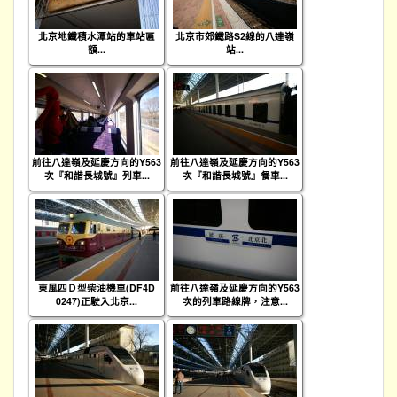
北京地鐵積水潭站的車站匾
北京市郊鐵路S2線的八達嶺
額...
站...
前往八達嶺及延慶方向的Y563
前往八達嶺及延慶方向的Y563
次『和諧長城號』列車...
次『和諧長城號』餐車...
東風四Ｄ型柴油機車(DF4D
前往八達嶺及延慶方向的Y563
0247)正駛入北京...
次的列車路線牌，注意...