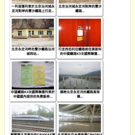
一列貨運列車於北京沿河城永
北京沿河城永定河對岸的豐沙
定河對岸的豐沙鐵路上行走...
鐵路...
北京永定河畔的豐沙鐵路沿河
行走西伯利亞鐵路前往莫斯科
城西站...
的中國鐵路K3次國際聯運...
中國鐵路K3次國際聯運列車於
橫跨北京永定河的鐵路高架
中國國內提供的免費飯券...
橋...
剛離開北京南站的CR400AF復
北京南站月台停放著CRH380A