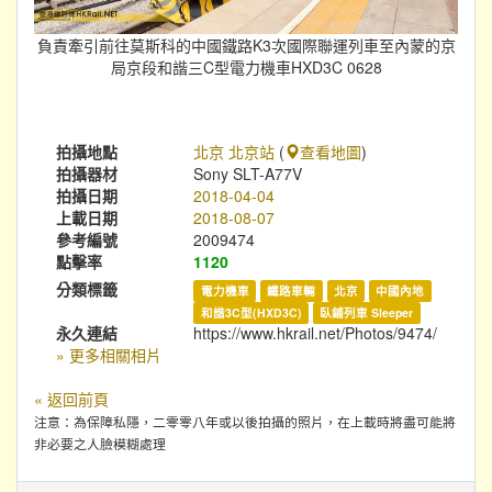
負責牽引前往莫斯科的中國鐵路K3次國際聯運列車至內蒙的京
局京段和諧三C型電力機車HXD3C 0628
拍攝地點
北京 北京站
(
查看地圖
)
拍攝器材
Sony SLT-A77V
拍攝日期
2018-04-04
上載日期
2018-08-07
參考編號
2009474
點擊率
1120
分類標籤
電力機車
鐵路車輛
北京
中國內地
和諧3C型(HXD3C)
臥鋪列車 Sleeper
永久連結
https://www.hkrail.net/Photos/9474/
» 更多相關相片
« 返回前頁
注意：為保障私隱，二零零八年或以後拍攝的照片，在上載時將盡可能將
非必要之人臉模糊處理