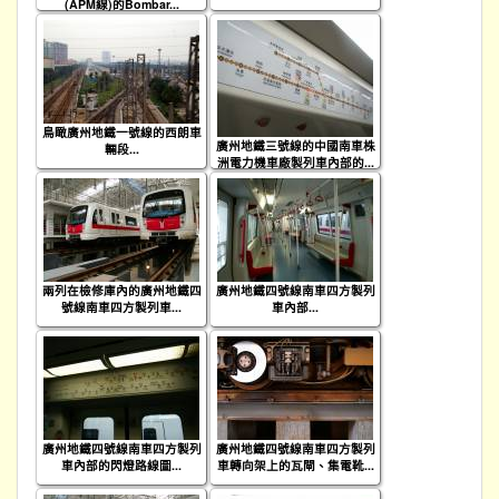
(APM線)的Bombar...
鳥瞰廣州地鐵一號線的西朗車
廣州地鐵三號線的中國南車株
輛段...
洲電力機車廠製列車內部的...
兩列在檢修庫內的廣州地鐵四
廣州地鐵四號線南車四方製列
號線南車四方製列車...
車內部...
廣州地鐵四號線南車四方製列
廣州地鐵四號線南車四方製列
車內部的閃燈路線圖...
車轉向架上的瓦閘、集電靴...