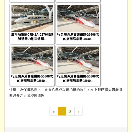
廣州局集團CRH2A-2379和諧
行走廣深港高速鐵路G6508次
號號電力動車組剛...
的廣州局集團CR40...
行走廣深港高速鐵路G6508次
行走廣深港高速鐵路G6508次
的廣州局集團CR40...
的廣州局集團CR40...
注意：為保障私隱，二零零八年或以後拍攝的照片，在上載時將盡可能將
非必要之人臉模糊處理
本
«
1
2
»
頁