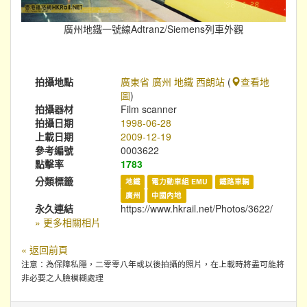
廣州地鐵一號線Adtranz/Siemens列車外觀
拍攝地點
廣東省 廣州 地鐵 西朗站
(
查看地
圖
)
拍攝器材
Film scanner
拍攝日期
1998-06-28
上載日期
2009-12-19
參考編號
0003622
點擊率
1783
分類標籤
地鐵
電力動車組 EMU
鐵路車輛
廣州
中國內地
永久連結
https://www.hkrail.net/Photos/3622/
» 更多相關相片
« 返回前頁
注意：為保障私隱，二零零八年或以後拍攝的照片，在上載時將盡可能將
非必要之人臉模糊處理