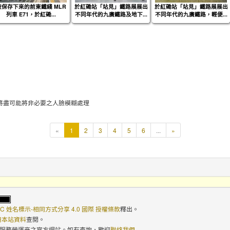
被保存下來的前東鐵綫 MLR
於紅磡站「站見」鐵路展展出
於紅磡站「站見」鐵路展展出
列車 E71，於紅磡...
不同年代的九廣鐵路及地下...
不同年代的九廣鐵路，輕便...
將盡可能將非必要之人臉模糊處理
本
«
1
2
3
4
5
6
...
»
頁
C 姓名標示-相同方式分享 4.0 國際 授權條款
釋出。
使用本站資料
查閱。
路服務營運商之官方網站。如有查詢，歡迎
聯絡我們