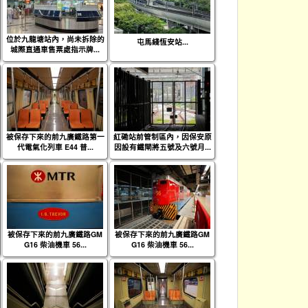
位於九龍塘站內，尚未拆除的
屯馬綫恆安站...
城際直通車售票處指示牌...
被保存下來的前九廣鐵路第一
紅磡站前管制區內，因保安原
代電氣化列車 E44 普...
因設有鐵閘將五號及六號月...
被保存下來的前九廣鐵路GM
被保存下來的前九廣鐵路GM
G16 柴油機車 56...
G16 柴油機車 56...