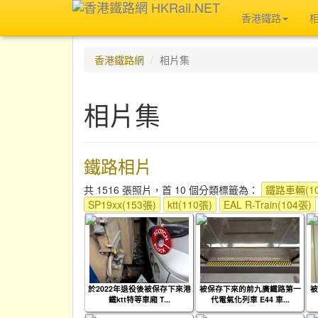
香港鐵路
香港鐵路網
相片集
相片集
鐵路相片
共 1516 張照片，首 10 個分類標籤為：
鐵路車輛(10
SP19xx(153張)
ktt(110張)
EAL R-Train(104張)
於2022年退役後被保存下來港
被保存下來的前九廣鐵路第一
被
鐵ktt特等車廂 T...
代電氣化列車 E44 車...