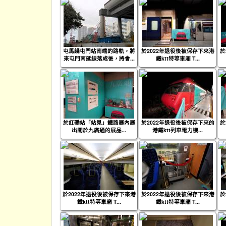
屯馬綫屯門站南端的路軌，將
於2022年退役後被保存下來港
於
來屯門南延線落成後，將會...
鐵ktt特等車廂 T...
於紅磡站「站見」鐵路展內展
於2022年退役後被保存下來的
於
出關於九廣通的展品...
港鐵ktt列車電力機...
於2022年退役後被保存下來港
於2022年退役後被保存下來港
於
鐵ktt特等車廂 T...
鐵ktt特等車廂 T...