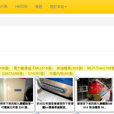
相片集
HKRDB
專題
關於本站
38張)
電力動車組 EMU(518張)
柴油機車(303張)
MLR-Train(189
G26CU(88張)
G16(80張)
中國內地(80張)
保存下來的前九廣鐵路第一
於2022年退役後被保存下來港
被保存下來的前九廣鐵路GM
代電氣化列車 E44 頭...
鐵ktt雙層車廂製造...
G16 柴油機車 56...