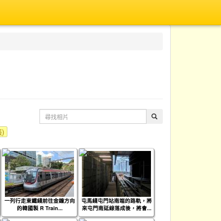
張)
一列行走東鐵綫前往金鐘方向
屯馬綫屯門站南端的路軌，將
的韓國製 R Train...
來屯門南延線落成後，將會...