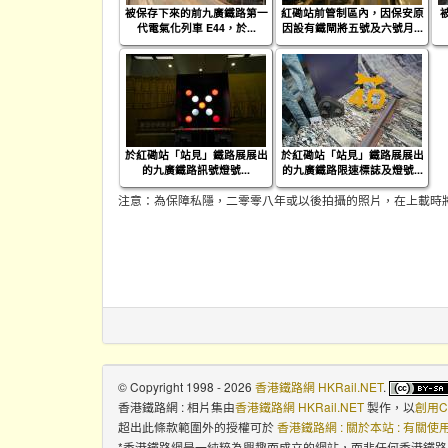
被保存下來的前九廣鐵路第一
紅磡站前管制區內，因保安原
代電氣化列車 E44，於...
因設有鐵閘將五號及六號月...
於紅磡站「站見」鐵路展展出
於紅磡站「站見」鐵路展展出
的九廣鐵路訊號燈號...
的九廣鐵路限速標誌及燈號...
注意：為保障私隱，二零零八年或以後拍攝的照片，在上載時
© Copyright 1998 - 2026
香港鐵路網 HKRail.NET
.
香港鐵路網 : 相片集
由
香港鐵路網 HKRail.NET
製作，以
創用C
超出此條款範圍外的授權可於
香港鐵路網 : 關於本站 : 有關
*香港鐵路網是一純粹為興趣而成立的網站，而非任何香港鐵