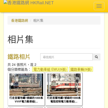
Toggl
navig
香港鐵路網
相片集
相片集
鐵路相片
共 24 張照片，首 2
個分類標籤為：
電力動車組 EMU(9張)
鐵路車輛(9張)
行走首爾地鐵1號線的1000系
行走首爾地鐵1號線的1000系
VVVF電力動車組(...
電阻控制電力動車組(...