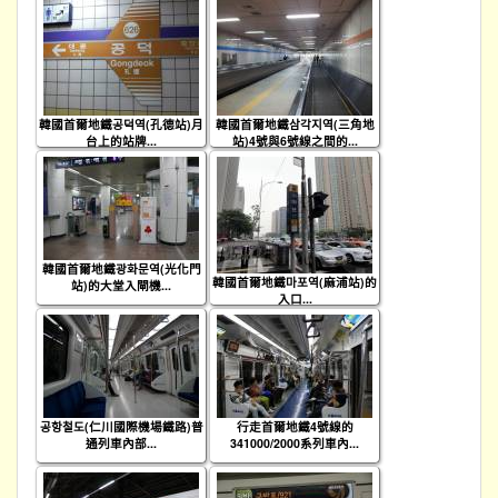
韓國首爾地鐵공덕역(孔德站)月
韓國首爾地鐵삼각지역(三角地
台上的站牌...
站)4號與6號線之間的...
韓國首爾地鐵광화문역(光化門
韓國首爾地鐵마포역(麻浦站)的
站)的大堂入閘機...
入口...
공항철도(仁川國際機場鐵路)普
行走首爾地鐵4號線的
通列車內部...
341000/2000系列車內...