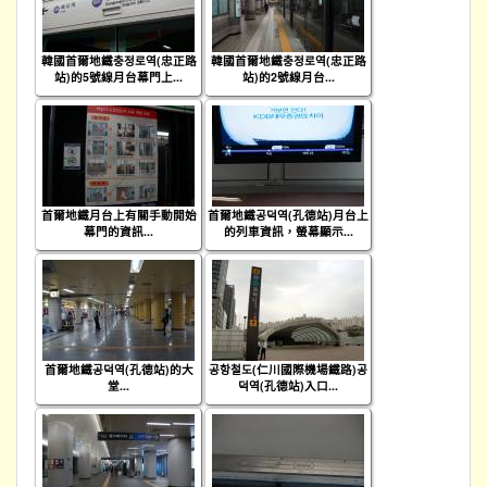
韓國首爾地鐵충정로역(忠正路
韓國首爾地鐵충정로역(忠正路
站)的5號線月台幕門上...
站)的2號線月台...
首爾地鐵月台上有關手動開始
首爾地鐵공덕역(孔德站)月台上
幕門的資訊...
的列車資訊，螢幕顯示...
首爾地鐵공덕역(孔德站)的大
공항철도(仁川國際機場鐵路)공
堂...
덕역(孔德站)入口...