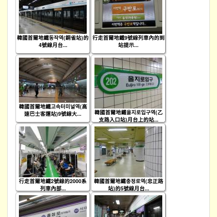
韓國首爾地鐵동작역(銅雀站)的
行走首爾地鐵9號線列車內的到
4號線月台...
站提示...
韓國首爾地鐵고속터미널역(高
韓國首爾地鐵을지로입구역(乙
速巴士客運站)9號線大...
支路入口站)月台上的站...
行走首爾地鐵2號線的2000系
韓國首爾地鐵충정로역(忠正路
列車內部...
站)的5號線月台...