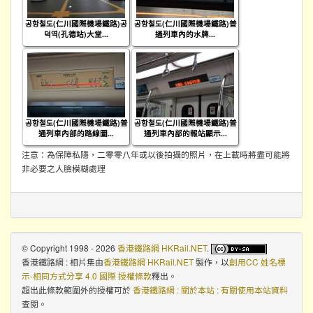
공항철도(仁川國際機場鐵路)공
공항철도(仁川國際機場鐵路)普
덕역(孔德站)大堂...
通列車內的水牌...
공항철도(仁川國際機場鐵路)普
공항철도(仁川國際機場鐵路)普
通列車內部的路線圖...
通列車內部的報站顯示...
注意：為保障私隱，二零零八年或以後拍攝的照片，在上載時將盡可能將
非必要之人臉模糊處理
© Copyright 1998 - 2026
香港鐵路網 HKRail.NET
.
香港鐵路網 : 相片集
由
香港鐵路網 HKRail.NET
製作，以
創用CC 姓名標
示-相同方式分享 4.0 國際 授權條款
釋出。
超出此條款範圍外的授權可於
香港鐵路網 : 關於本站 : 有關使用本站資料
查閱。