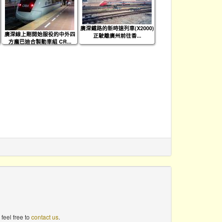
廣深鐵路的新時速列車(X2000)
廣深線上剛開始服役的中外四
正駛離廣州前往香...
方龐巴迪合製動車組 CR...
feel free to
contact us
.