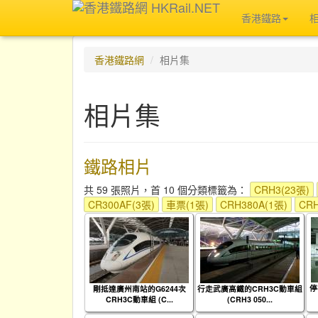
香港鐵路
香港鐵路網
相片集
相片集
鐵路相片
共 59 張照片，首 10 個分類標籤為：
CRH3(23張)
CR300AF(3張)
車票(1張)
CRH380A(1張)
CRH
停
剛抵達廣州南站的G6244次
行走武廣高鐵的CRH3C動車組
CRH3C動車組 (C...
(CRH3 050...