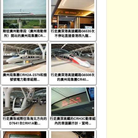
剛從廣州動車段（廣州南動車
行走廣深港高速鐵路G6535次
所）開出的廣州局集團CR...
不停站直達香港西九龍...
廣州局集團CRH2A-2379和諧
行走廣深港高速鐵路G6508次
號號電力動車組剛...
的廣州局集團CR40...
行走廣珠城際往珠海北方向的
行走廣深高鐵的CRH3C動車組
D7641次CRH1A動...
內的車速顯示計，當時...