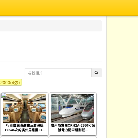
X2000(4張)
行走廣深港高鐵及廣深線
廣州局集團CRH2A-2380和諧
G6546次的廣州局集團 C...
號電力動車組剛抵...