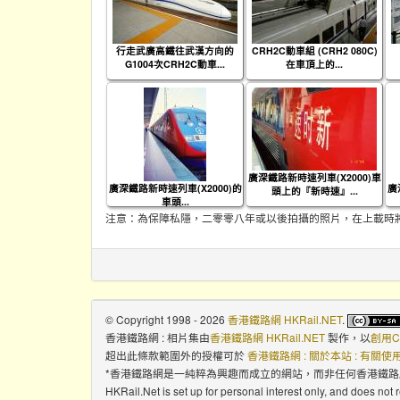
行走武廣高鐵往武漢方向的
CRH2C動車組 (CRH2 080C)
G1004次CRH2C動車...
在車頂上的...
廣深鐵路新時速列車(X2000)車
廣深鐵路新時速列車(X2000)的
廣
頭上的『新時速』...
車頭...
注意：為保障私隱，二零零八年或以後拍攝的照片，在上載時
© Copyright 1998 - 2026
香港鐵路網 HKRail.NET
.
香港鐵路網 : 相片集
由
香港鐵路網 HKRail.NET
製作，以
創用C
超出此條款範圍外的授權可於
香港鐵路網 : 關於本站 : 有關
*香港鐵路網是一純粹為興趣而成立的網站，而非任何香港鐵
HKRail.Net is set up for personal interest only, and does not