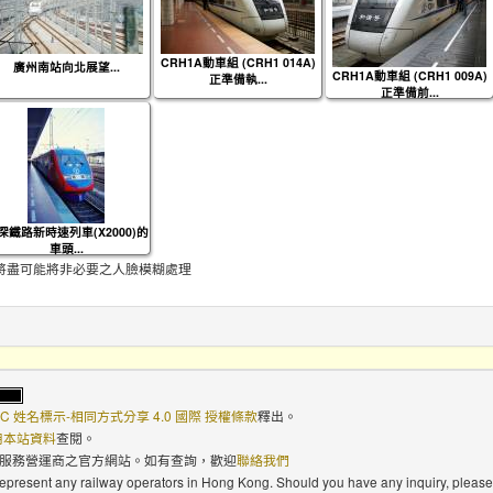
CRH1A動車組 (CRH1 014A)
廣州南站向北展望...
CRH1A動車組 (CRH1 009A)
正準備執...
正準備前...
深鐵路新時速列車(X2000)的
車頭...
將盡可能將非必要之人臉模糊處理
C 姓名標示-相同方式分享 4.0 國際 授權條款
釋出。
使用本站資料
查閱。
路服務營運商之官方網站。如有查詢，歡迎
聯絡我們
 represent any railway operators in Hong Kong. Should you have any inquiry, please 