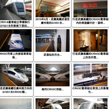
2010年5月，武廣高鐵武漢至
行走武廣高鐵的CRH3C動車組
CRH1A動車組正準備執行
廣州南的G1051次...
內的車速顯示計，當時...
D7021次列車南下深圳...
CRH3C列車上的旅客乘車指
行走武廣高鐵的CRH3C動車組
武漢站的月台...
南...
上的洗手間...
走武廣高鐵往廣州南方向的
CRH3C動車組在車頂上的集電
兩列CRH3C併結...
G1051次CRH3C動...
弓...