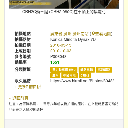
CRH2C動車組 (CRH2 080C)在車頂上的集電弓
拍攝地點
廣東省 廣州 廣州南站
(
查看地圖
)
拍攝器材
Konica Minolta Dynax 7D
拍攝日期
2010-05-15
上載日期
2010-10-03
參考編號
P006048
點擊率
1551
分類標籤
電力動車組 EMU
鐵路車輛
高速鐵路
廣州
中國內地
CRH2
永久連結
https://www.hkrail.net/Photos/6048/
» 更多相關相片
« 返回前頁
注意：為保障私隱，二零零八年或以後拍攝的照片，在上載時將盡可能將
非必要之人臉模糊處理