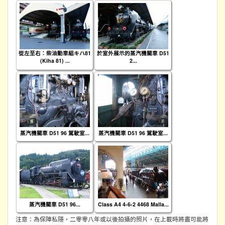
從左至右：柴油動車組キハ81
於室外展示的蒸汽機關車 D51
(Kiha 81) ...
2...
蒸汽機關車 D51 96 駕駛室...
蒸汽機關車 D51 96 駕駛室...
蒸汽機關車 D51 96...
Class A4 4-6-2 4468 Malla...
注意：為保障私隱，二零零八年或以後拍攝的照片，在上載時將盡可能將