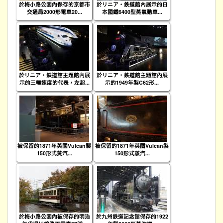
於梅小路公園內保存的京都市
於リニア・鉄道館內展示的日
交通局2000形電車20...
本國鐵6400型蒸氣動車...
於リニア・鉄道館主題館內展
於リニア・鉄道館主題館內展
示的三輛速度的代表，左起...
示的1949年製C62形...
被保留的1871年英國Vulcan製
被保留的1871年英國Vulcan製
150形式蒸汽...
150形式蒸汽...
於梅小路公園內被保存的明治
於九州鉄道記念館保存的1922