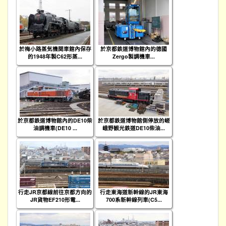
於梅小路蒸気機関車館內保存
於京都鉄道博物館內的德國
的1948年製C62形蒸...
Zergo製調機車...
於京都鉄道博物館內的DE10柴
於京都鉄道博物館側停放的嵯
油調機車(DE10 ...
峨野観光鉄道DE10柴油...
行走JR京都線前往京都方向的
行走東海道新幹線的JR東海
JR貨物EF210形電...
700系新幹線列車(C5...