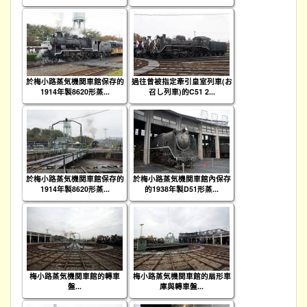
於梅小路蒸気機関車館保存的
過往曾被指定牽引皇室列車(お
1914年製8620形蒸...
召し列車)的C51 2...
於梅小路蒸気機関車館保存的
於梅小路蒸気機関車館內保存
1914年製8620形蒸...
的1938年製D51形蒸...
梅小路蒸気機関車館的轉車
梅小路蒸気機関車館的扇形車
盤...
庫與轉車盤...