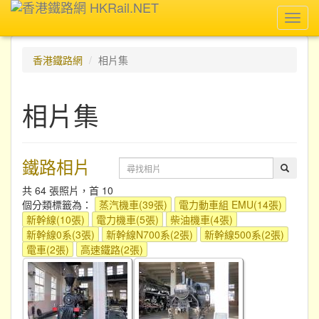
Toggl
navig
香港鐵路網
相片集
相片集
鐵路相片
共 64 張照片，首 10
個分類標籤為：
蒸汽機車(39張)
電力動車組 EMU(14張)
新幹線(10張)
電力機車(5張)
柴油機車(4張)
新幹線0系(3張)
新幹線N700系(2張)
新幹線500系(2張)
電車(2張)
高速鐵路(2張)