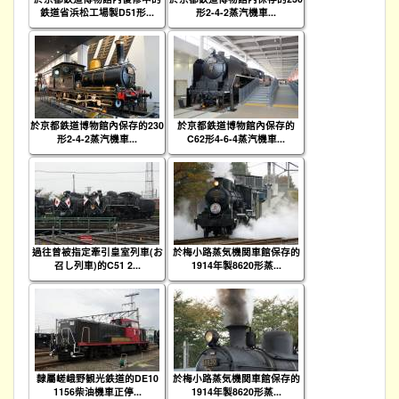
鉄道省浜松工場製D51形...
形2-4-2蒸汽機車...
於京都鉄道博物館內保存的230
於京都鉄道博物館內保存的
形2-4-2蒸汽機車...
C62形4-6-4蒸汽機車...
過往曾被指定牽引皇室列車(お
於梅小路蒸気機関車館保存的
召し列車)的C51 2...
1914年製8620形蒸...
隸屬嵯峨野観光鉄道的DE10
於梅小路蒸気機関車館保存的
1156柴油機車正停...
1914年製8620形蒸...