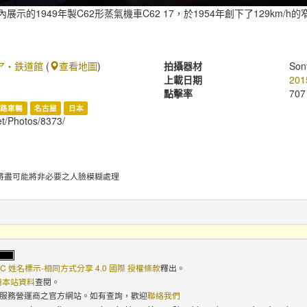
示的1949年製C62形蒸氣機車C62 17，於1954年創下了129km/
ア・鉄道館
(
查看地圖
)
拍攝器材
Son
上載日期
201
點擊率
707
鐵路車輛
名古屋
日本
et/Photos/8373/
將盡可能將非必要之人臉模糊處理
C 姓名標示-相同方式分享 4.0 國際 授權條款
釋出。
使用本站資料
查閱。
路服務營運商之官方網站。如有查詢，歡迎
聯絡我們