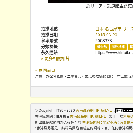
於リニア・鉄道館主題館內展
拍攝地點
日本 名古屋市 リニ
拍攝日期
2015-03-20
參考編號
2008373
分類標籤
博物館
蒸汽機車
永久連結
https://www.hkrail.n
» 更多相關相片
« 返回前頁
注意：為保障私隱，二零零八年或以後拍攝的照片，在上載時
© Copyright 1998 - 2026
香港鐵路網 HKRail.NET
.
香港鐵路網 : 相片集
由
香港鐵路網 HKRail.NET
製作，以
創用C
超出此條款範圍外的授權可於
香港鐵路網 : 關於本站 : 有關
*香港鐵路網是一純粹為興趣而成立的網站，而非任何香港鐵