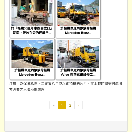
於『輕鐵35週年車廠開放日』
於輕鐵車廠內停放的輕鐵
期間，停放在旁的輕鐵平...
Mercedes-Benz...
於輕鐵車廠內停放的輕鐵
於輕鐵車廠內停放的輕鐵
Mercedes-Benz...
Volvo 架空電纜維修工...
注意：為保障私隱，二零零八年或以後拍攝的照片，在上載時將盡可能將
非必要之人臉模糊處理
本
«
1
2
»
頁