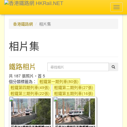
Toggl
navig
香港鐵路網
相片集
相片集
鐵路相片
共 187 張照片，首 5
個分類標籤為：
輕鐵第一期列車(80張)
輕鐵第四期列車(49張)
輕鐵第二期列車(27張)
輕鐵第三期列車(22張)
輕鐵第五期列車(16張)
行走751線前往天逸編號1067
行走751線前往天逸編號1067