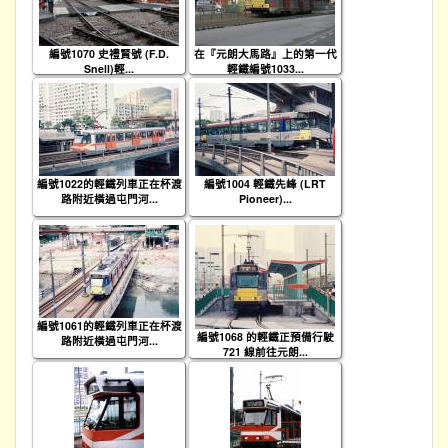
編號1070 史禮賢號 (F.D.
在『元朗大馬路』上的第一代
Snell)輕...
輕鐵編號1033...
編號1022的輕鐵列車正在杯渡
編號1004 輕鐵先峰 (LRT
路附近橫過屯門河...
Pioneer)...
編號1061的輕鐵列車正在杯渡
編號1068 的輕鐵正預備行駛
路附近橫過屯門河...
721 線前往元朗...