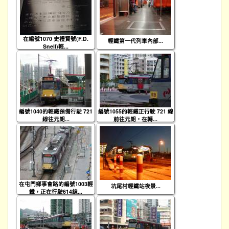
在編號1070 史禮賢號(F.D.
輕鐵第一代列車內部...
Snell)輕...
編號1040的輕鐵預備行駛 721
編號1055的輕鐵正行駛 721 線
線往元朗...
前往元朗，在轉...
在屯門鄉事會路的編號1003輕
坑尾村輕鐵站夜景...
鐵，正在行駛614線...