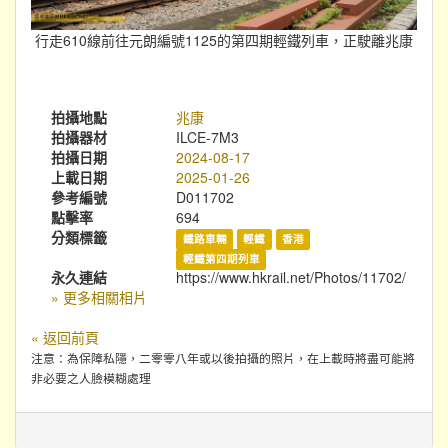
行走610線前往元朗編號1125的第四期輕鐵列車，正駛離兆康
拍攝地點
兆康
拍攝器材
ILCE-7M3
拍攝日期
2024-08-17
上載日期
2025-01-26
參考編號
D011702
點擊率
694
分類標籤
鐵路車輛
輕鐵
香港
輕鐵第四期列車
永久連結
https://www.hkrail.net/Photos/11702/
» 更多相關相片
« 返回前頁
注意：為保障私隱，二零零八年或以後拍攝的照片，在上載時將盡可能將
非必要之人臉模糊處理